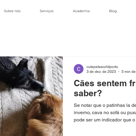
Sobre nós
Serviços
Academia
Blog
cutepetsworldporto
3 de dez. de 2023
3 min de 
Cães sentem f
saber?
Se notar que o patinhas la 
inverno, cava no sofá ou pu
pode ser um indicador que o