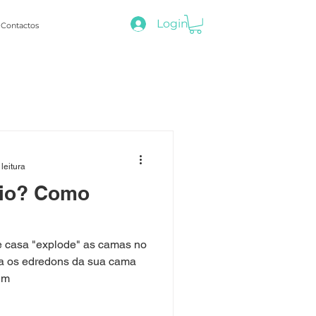
Login
Contactos
leitura
rio? Como
de casa "explode" as camas no
xa os edredons da sua cama
 m