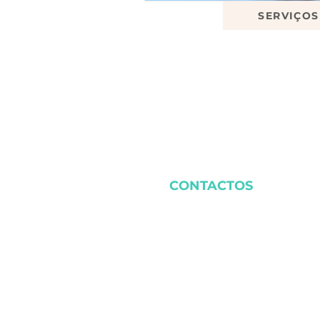
SERVIÇOS
CONTACTOS
(+351) 932 349 890
cutepetsworldporto@gma
Porto