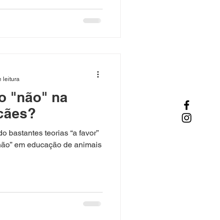
 leitura
o "não" na
cães?
o bastantes teorias “a favor”
 “não” em educação de animais