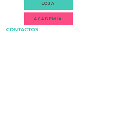
LOJA
ACADEMIA
CONTACTOS
(+351)
932 349 890
cutepetsworldporto@gmail.com
Porto