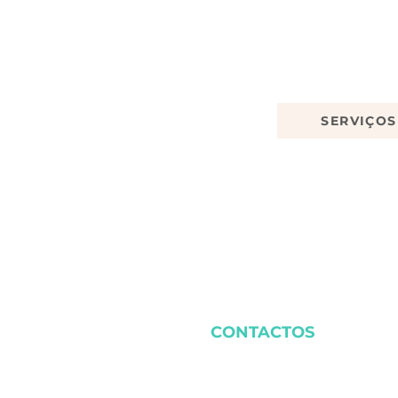
SERVIÇOS
CONTACTOS
(+351) 932 349 890
cutepetsworldporto@gma
Porto