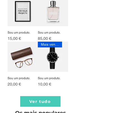
Sou um produto.
Sou um produto.
Preço
Preço
15,00 €
85,00 €
Mais vendido
Sou um produto.
Sou um produto.
Preço
Preço
20,00 €
10,00 €
Ver tudo
Os mais populares