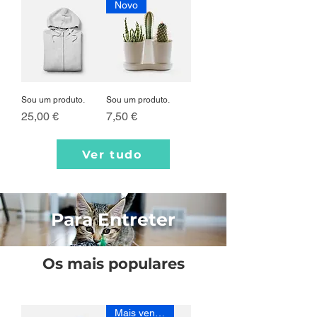
Novo
Sou um produto.
Sou um produto.
Preço
Preço
25,00 €
7,50 €
Ver tudo
Para Entreter
Os mais populares
Mais vendido