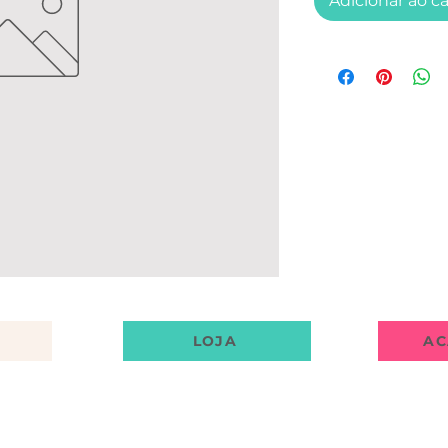
Adicionar ao c
LOJA
AC